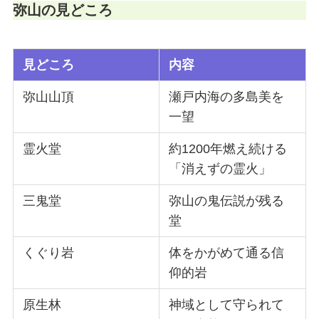
弥山の見どころ
見どころ
内容
弥山山頂
瀬戸内海の多島美を
一望
霊火堂
約1200年燃え続ける
「消えずの霊火」
三鬼堂
弥山の鬼伝説が残る
堂
くぐり岩
体をかがめて通る信
仰的岩
原生林
神域として守られて