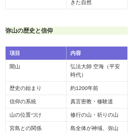
きた自然
弥山の歴史と信仰
項目
内容
開山
弘法大師 空海（平安
時代）
歴史の始まり
約1200年前
信仰の系統
真言密教・修験道
山の位置づけ
修行の山・祈りの山
宮島との関係
島全体が神域、弥山